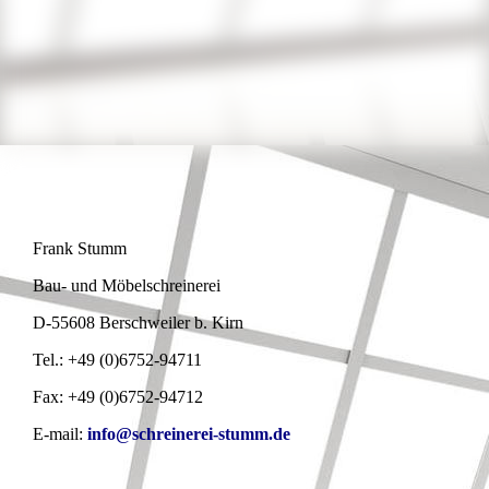
Frank Stumm
Bau- und Möbelschreinerei
D-55608 Berschweiler b. Kirn
Tel.: +49 (0)6752-94711
Fax: +49 (0)6752-94712
E-mail:
info@schreinerei-stumm.de